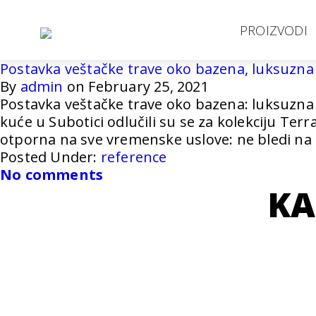
PROIZVODI
Postavka veštačke trave oko bazena, luksuzna 
By
admin
on February 25, 2021
Postavka veštačke trave oko bazena: luksuzna 
kuće u Subotici odlučili su se za kolekciju Ter
otporna na sve vremenske uslove: ne bledi na 
Posted Under:
reference
No comments
KA