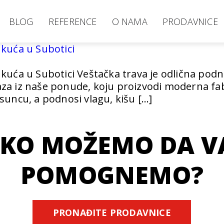
BLOG
REFERENCE
O NAMA
PRODAVNICE
kuća u Subotici
kuća u Subotici Veštačka trava je odlična podn
raza iz naše ponude, koju proizvodi moderna fab
suncu, a podnosi vlagu, kišu […]
KO MOŽEMO DA 
POMOGNEMO?
PRONAĐITE PRODAVNICE