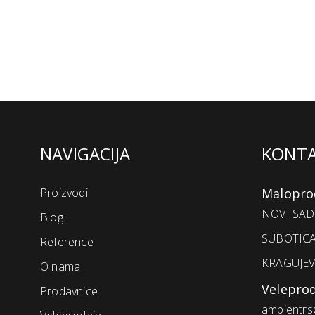
NAVIGACIJA
KONT
Proizvodi
Malopro
NOVI SAD 
Blog
SUBOTICA
Reference
KRAGUJEV
O nama
Velepro
Prodavnice
ambientrs