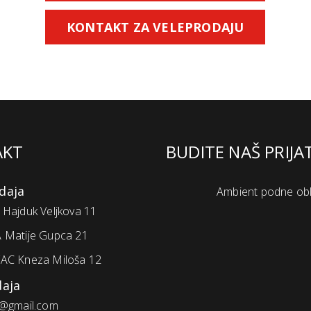
KONTAKT ZA VELEPRODAJU
AKT
BUDITE NAŠ PRIJA
daja
Ambient podne ob
Hajduk Veljkova 11
 Matije Gupca 21
AC Kneza Miloša 12
daja
@gmail.com