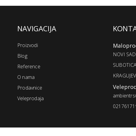
NAVIGACIJA
KONT
Proizvodi
Malopro
NOVI SAD 
Blog
SUBOTICA
Reference
KRAGUJEV
O nama
Velepro
Prodavnice
ambientrs
Veleprodaja
021761719