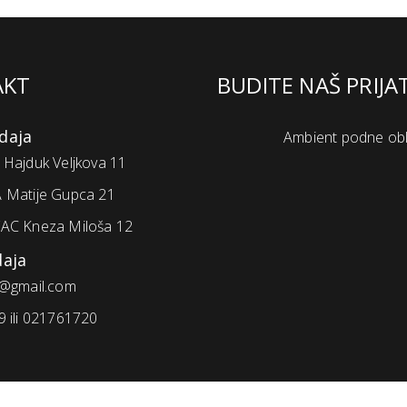
AKT
BUDITE NAŠ PRIJA
daja
Ambient podne ob
Hajduk Veljkova 11
 Matije Gupca 21
AC Kneza Miloša 12
daja
@gmail.com
 ili 021761720