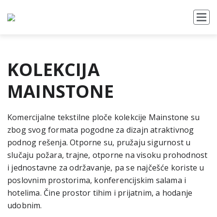
KOLEKCIJA
MAINSTONE
Komercijalne tekstilne ploče kolekcije Mainstone su
zbog svog formata pogodne za dizajn atraktivnog
podnog rešenja. Otporne su, pružaju sigurnost u
slučaju požara, trajne, otporne na visoku prohodnost
i jednostavne za održavanje, pa se najčešće koriste u
poslovnim prostorima, konferencijskim salama i
hotelima. Čine prostor tihim i prijatnim, a hodanje
udobnim.