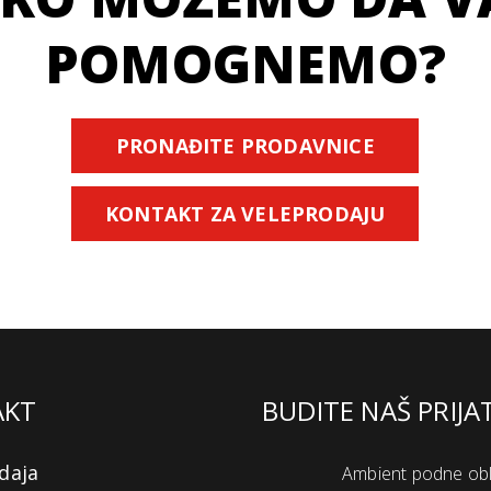
POMOGNEMO?
PRONAĐITE PRODAVNICE
KONTAKT ZA VELEPRODAJU
AKT
BUDITE NAŠ PRIJA
daja
Ambient podne ob