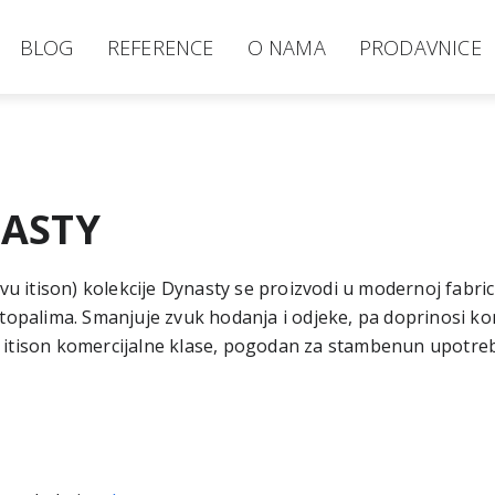
BLOG
REFERENCE
O NAMA
PRODAVNICE
NASTY
ovu itison) kolekcije Dynasty se proizvodi u modernoj fabric
stopalima. Smanjuje zvuk hodanja i odjeke, pa doprinosi ko
 je itison komercijalne klase, pogodan za stambenun upotre