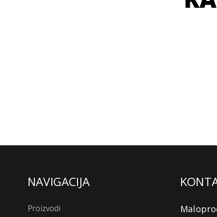
NAVIGACIJA
KONT
Proizvodi
Malopro