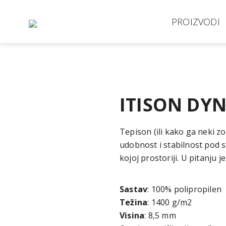
PROIZVODI
ITISON DY
Tepison
(ili kako ga neki z
udobnost i stabilnost pod 
kojoj prostoriji. U pitanju
Sastav
: 100% polipropilen
Težina
: 1400 g/m2
Visina
: 8,5 mm