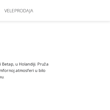
VELEPRODAJA
i Betap, u Holandiji. Pruža
mfornoj atmosferi u bilo
bu.