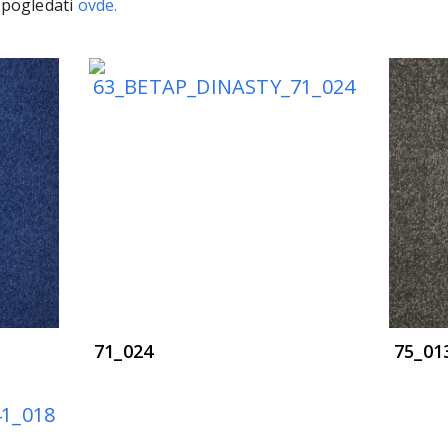
 pogledati
ovde.
71_024
75_01