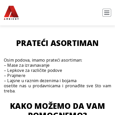
PRATEĆI ASORTIMAN
Osim podova, imamo prateći asortiman:
– Mase za izravnavanje
– Lepkove za različite podove
– Prajmere
– Lajsne u raznim dezenima i bojama
osetite nas u prodavnicama i pronađite sve što vam
treba.
KAKO MOŽEMO DA VAM